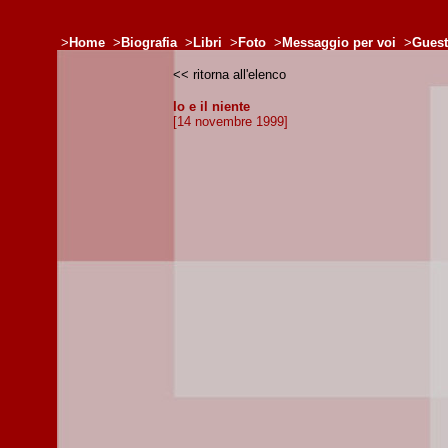
>
Home
>
Biografia
>
Libri
>
Foto
>
Messaggio per voi
>
Gues
<< ritorna all'elenco
Io e il niente
[14 novembre 1999]